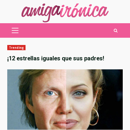
Saltar
al
contenido
MENÚ
PRINCIPAL
Trending
¡12 estrellas iguales que sus padres!