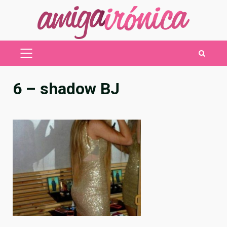
Saltar
al
contenido
MENÚ
PRINCIPAL
6 – shadow BJ