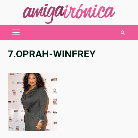
Saltar
al
contenido
MENÚ
PRINCIPAL
7.OPRAH-WINFREY