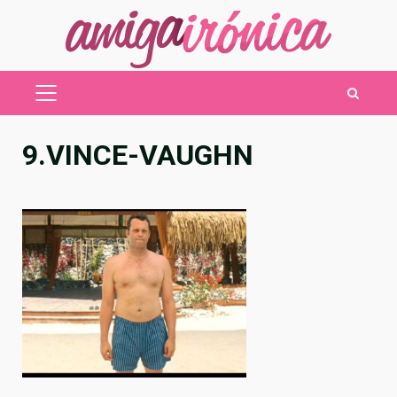
Saltar
al
contenido
MENÚ
PRINCIPAL
9.VINCE-VAUGHN