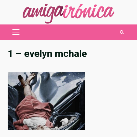
Saltar
al
contenido
MENÚ
PRINCIPAL
1 – evelyn mchale