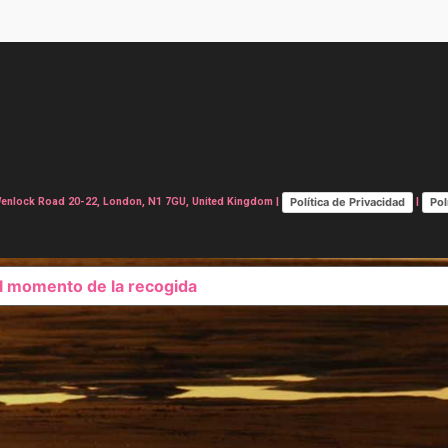
Política de Privacidad
Pol
lock Road 20-22, London, N1 7GU, United Kingdom |
|
el momento de la recogida
SUS OPCIONES DE PRIVAC