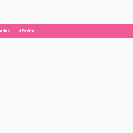
ladas
#EsViral