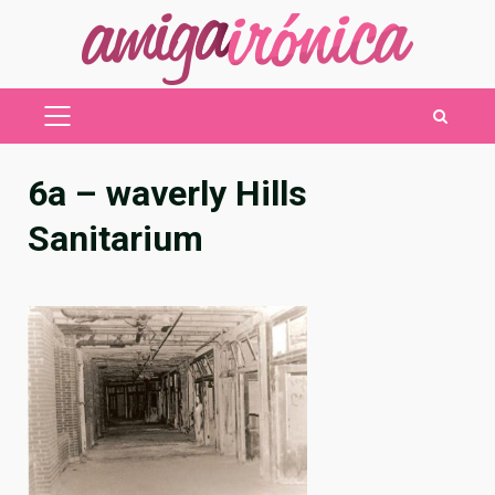
Saltar
al
contenido
MENÚ
PRINCIPAL
6a – waverly Hills
Sanitarium