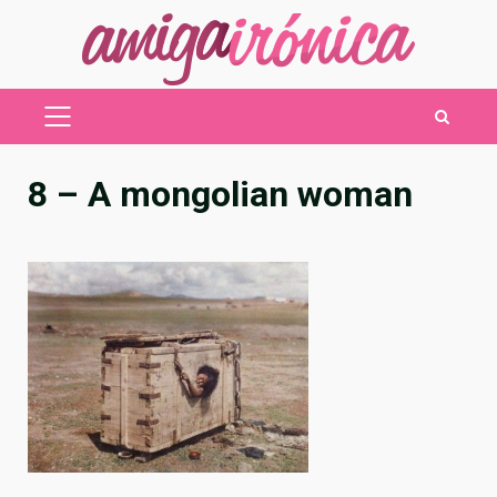
Saltar
al
contenido
MENÚ
PRINCIPAL
8 – A mongolian woman