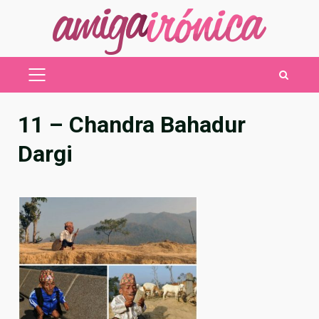
Saltar
al
contenido
MENÚ
PRINCIPAL
11 – Chandra Bahadur
Dargi