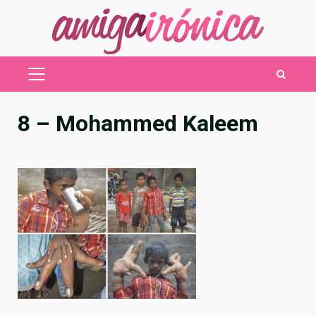
Saltar
al
contenido
MENÚ
PRINCIPAL
8 – Mohammed Kaleem