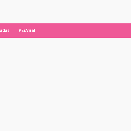
ladas
#EsViral