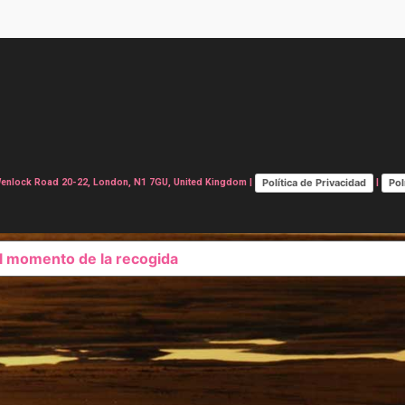
Política de Privacidad
Pol
lock Road 20-22, London, N1 7GU, United Kingdom |
|
el momento de la recogida
SUS OPCIONES DE PRIVAC