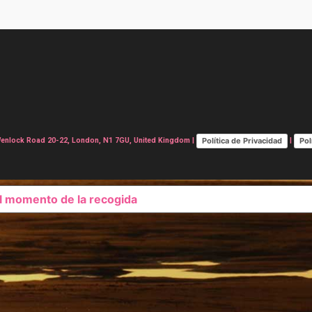
Política de Privacidad
Pol
lock Road 20-22, London, N1 7GU, United Kingdom |
|
el momento de la recogida
SUS OPCIONES DE PRIVAC