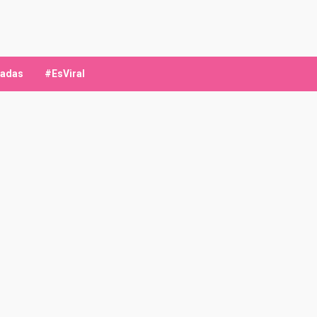
ladas
#EsViral