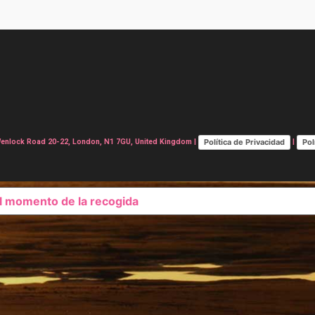
Política de Privacidad
Pol
lock Road 20-22, London, N1 7GU, United Kingdom |
|
el momento de la recogida
SUS OPCIONES DE PRIVAC