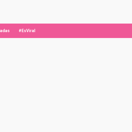
ladas
#EsViral