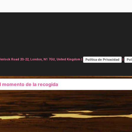
Política de Privacidad
Pol
lock Road 20-22, London, N1 7GU, United Kingdom |
|
el momento de la recogida
SUS OPCIONES DE PRIVAC