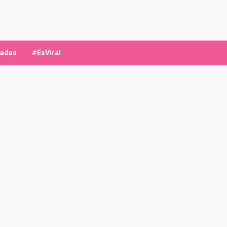
ladas
#EsViral