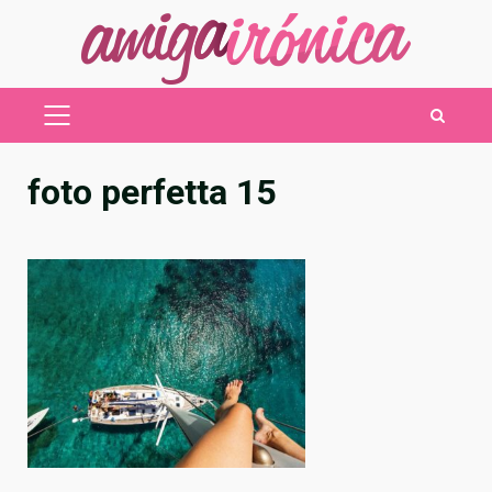
Saltar
al
contenido
MENÚ
PRINCIPAL
foto perfetta 15