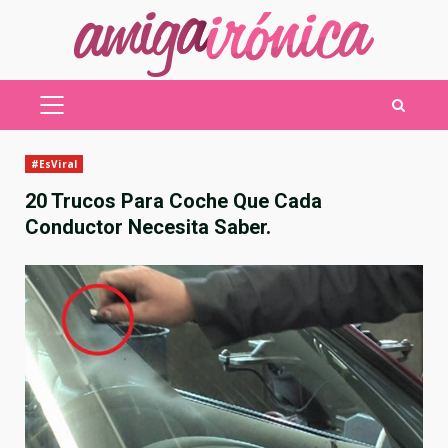
Saltar
al
contenido
MENÚ
PRINCIPAL
#EsViral
20 Trucos Para Coche Que Cada
Conductor Necesita Saber.