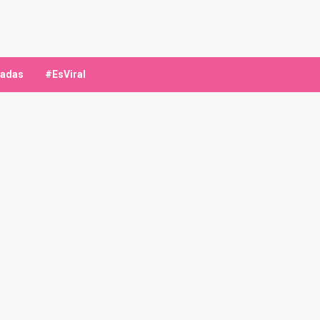
ladas
#EsViral