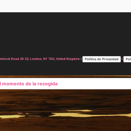
Política de Privacidad
Pol
lock Road 20-22, London, N1 7GU, United Kingdom |
|
el momento de la recogida
SUS OPCIONES DE PRIVAC