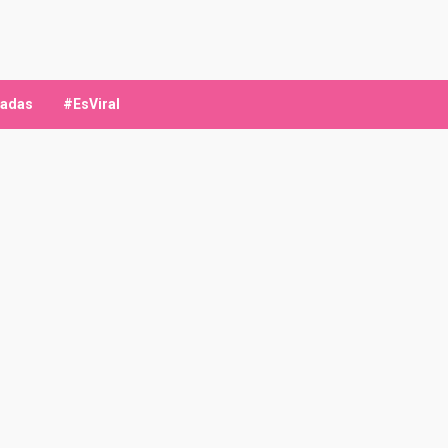
ladas
#EsViral