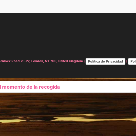
Política de Privacidad
Pol
lock Road 20-22, London, N1 7GU, United Kingdom |
|
el momento de la recogida
SUS OPCIONES DE PRIVAC