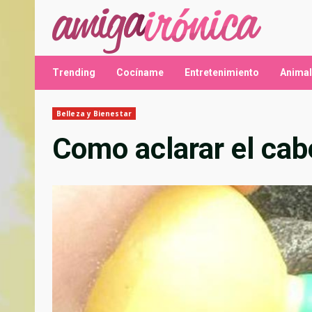
Saltar
al
contenido
Trending
Cocíname
Entretenimiento
Anima
Belleza y Bienestar
Como aclarar el cab