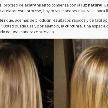
 el proceso de
aclaramiento
comienza con la
luz natural
. L
ea acelerar este proceso, hay otras maneras naturales para l
les
que, además de producir resultados rápidos y de fácil apl
? Usted puede usar, por ejemplo, la
cúrcuma,
una especia 
zada de una manera controlada.