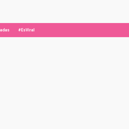
ladas
#EsViral