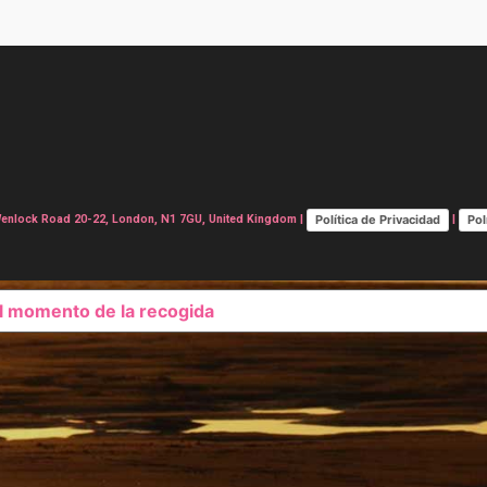
Política de Privacidad
Pol
lock Road 20-22, London, N1 7GU, United Kingdom |
|
el momento de la recogida
SUS OPCIONES DE PRIVAC