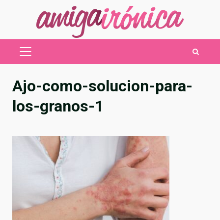
Saltar
al
contenido
MENÚ
PRINCIPAL
Ajo-como-solucion-para-
los-granos-1