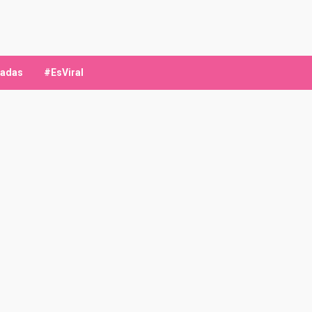
ladas
#EsViral