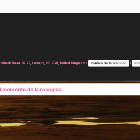
Política de Privacidad
Pol
lock Road 20-22, London, N1 7GU, United Kingdom |
|
el momento de la recogida
SUS OPCIONES DE PRIVAC