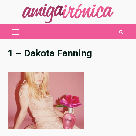
Saltar
al
contenido
MENÚ
PRINCIPAL
1 – Dakota Fanning