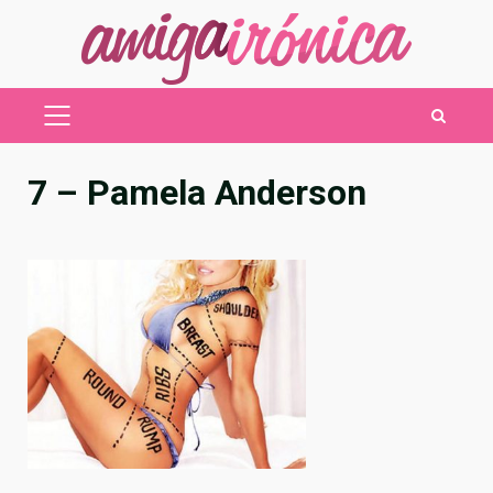
Saltar
al
contenido
MENÚ
PRINCIPAL
7 – Pamela Anderson