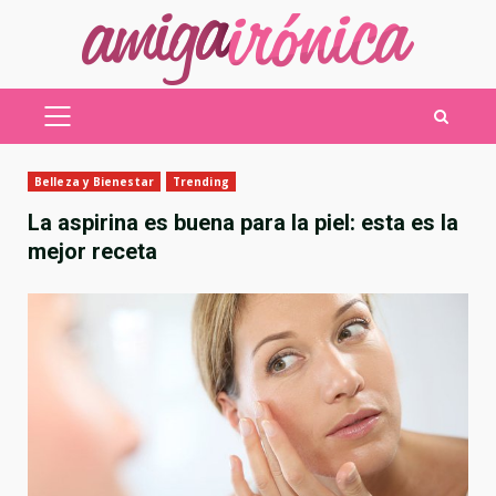
Saltar
al
contenido
MENÚ
PRINCIPAL
Belleza y Bienestar
Trending
La aspirina es buena para la piel: esta es la
mejor receta