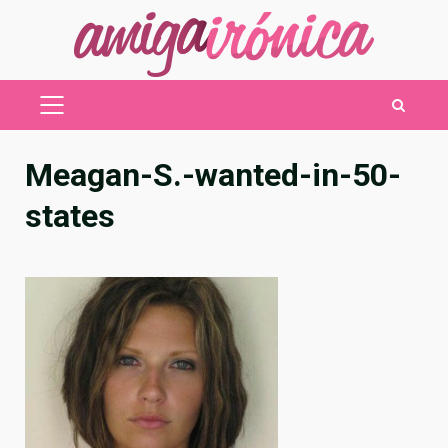
Saltar
al
contenido
MENÚ
PRINCIPAL
Meagan-S.-wanted-in-50-
states