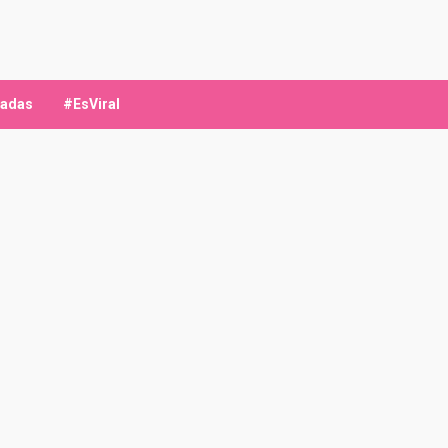
ladas
#EsViral