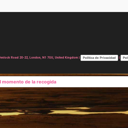
Política de Privacidad
Pol
lock Road 20-22, London, N1 7GU, United Kingdom |
|
el momento de la recogida
SUS OPCIONES DE PRIVAC