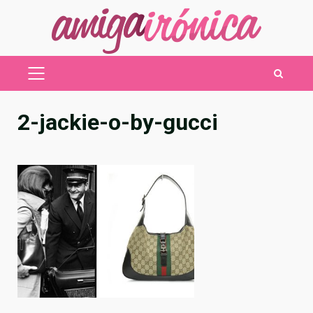
Saltar
al
contenido
MENÚ
PRINCIPAL
2-jackie-o-by-gucci