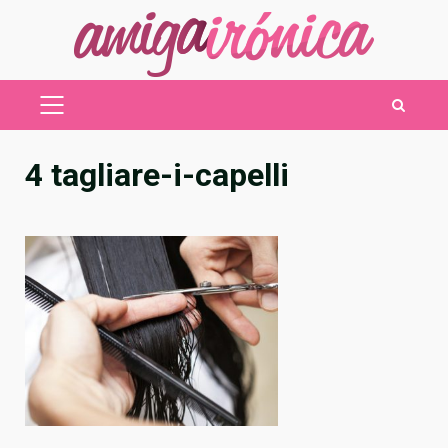
Saltar
al
contenido
MENÚ
PRINCIPAL
4 tagliare-i-capelli