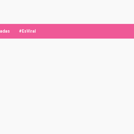
ladas
#EsViral