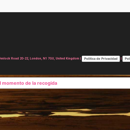
Política de Privacidad
Pol
lock Road 20-22, London, N1 7GU, United Kingdom |
|
el momento de la recogida
SUS OPCIONES DE PRIVAC