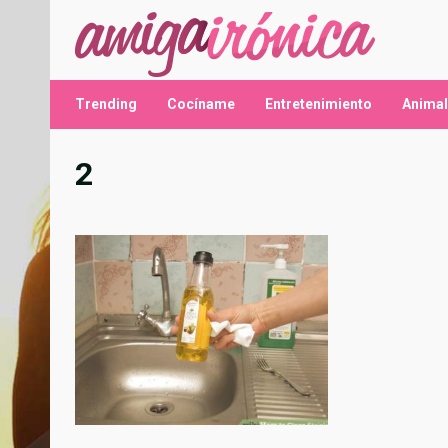
Saltar
al
contenido
Trending
Cocíname
Entretenimiento
Anima
2