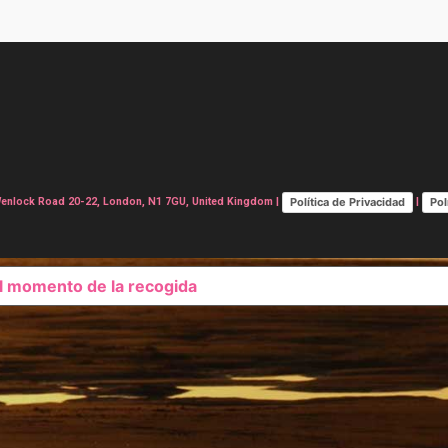
Política de Privacidad
Pol
lock Road 20-22, London, N1 7GU, United Kingdom |
|
el momento de la recogida
SUS OPCIONES DE PRIVAC