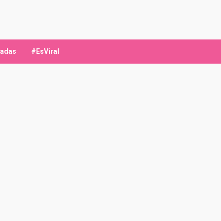
ladas
#EsViral