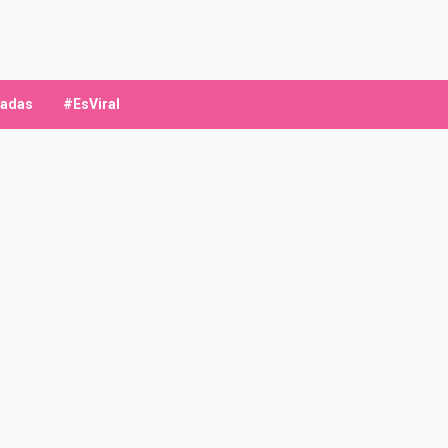
ladas
#EsViral