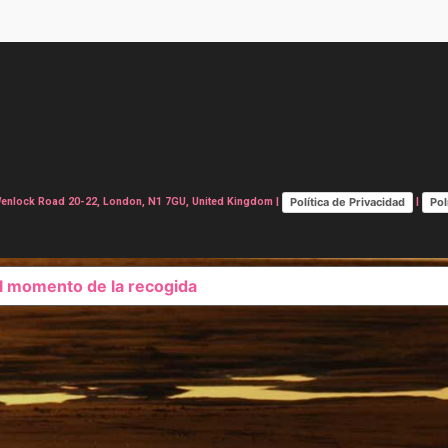
Política de Privacidad
Pol
lock Road 20-22, London, N1 7GU, United Kingdom |
|
el momento de la recogida
SUS OPCIONES DE PRIVAC