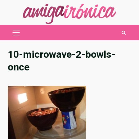
Saltar
al
contenido
MENÚ
PRINCIPAL
10-microwave-2-bowls-
once