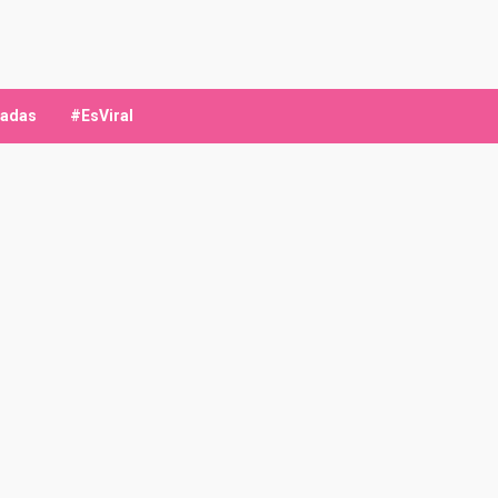
ladas
#EsViral