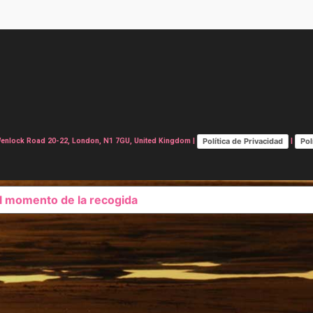
Política de Privacidad
Pol
lock Road 20-22, London, N1 7GU, United Kingdom |
|
el momento de la recogida
SUS OPCIONES DE PRIVAC