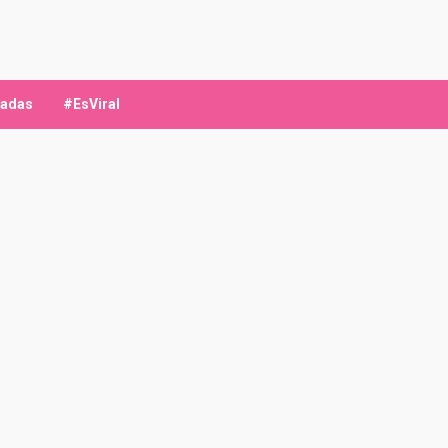
ladas
#EsViral