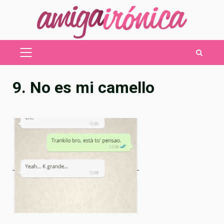
Saltar
al
contenido
MENÚ
PRINCIPAL
9. No es mi camello