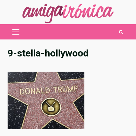
Saltar
al
contenido
MENÚ
PRINCIPAL
9-stella-hollywood