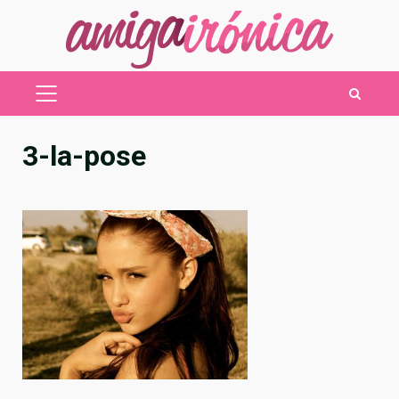
Saltar
al
contenido
MENÚ
PRINCIPAL
3-la-pose