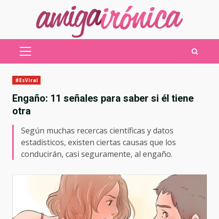
Saltar
al
contenido
MENÚ
PRINCIPAL
#EsViral
Engaño: 11 señales para saber si él tiene
otra
Según muchas recercas científicas y datos
estadísticos, existen ciertas causas que los
conducirán, casi seguramente, al engaño.