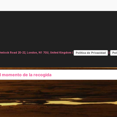
Política de Privacidad
Pol
lock Road 20-22, London, N1 7GU, United Kingdom |
|
el momento de la recogida
SUS OPCIONES DE PRIVAC