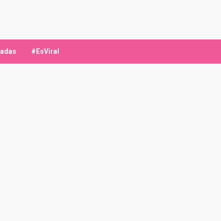
ladas
#EsViral