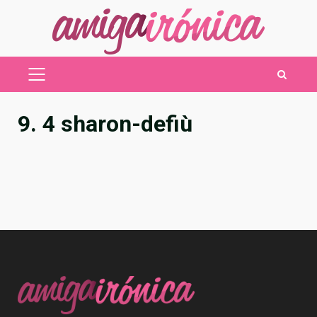
Saltar
al
contenido
MENÚ
PRINCIPAL
9. 4 sharon-defiù
Post
navigation