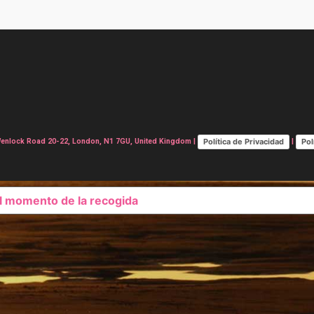
Política de Privacidad
Pol
lock Road 20-22, London, N1 7GU, United Kingdom |
|
el momento de la recogida
SUS OPCIONES DE PRIVAC