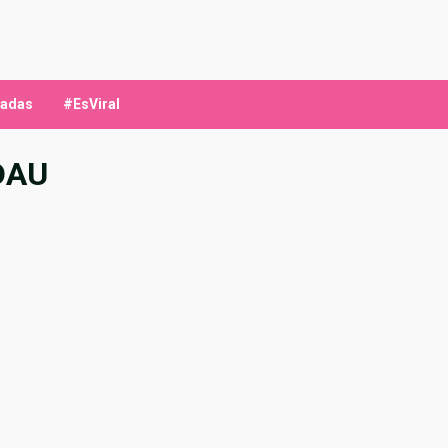
ladas
#EsViral
DAU