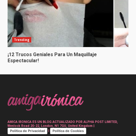
Trending
¡12 Trucos Geniales Para Un Maquillaje
Espectacular!
AMICA IRONICA ES UN BLOG ACTUALIZADO POR ALPHA POST LIMITED,
Wenlock Road 20-22, London, N1 7GU, United Kingdom |
Política de Privacidad
Política de Cookies
|