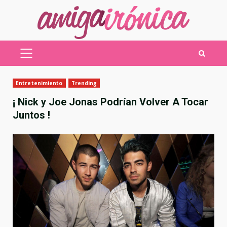
Saltar
al
contenido
MENÚ
PRINCIPAL
Entretenimiento
Trending
¡ Nick y Joe Jonas Podrían Volver A Tocar
Juntos !