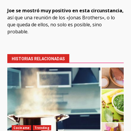
Joe se mostró muy positivo en esta circunstancia,
así que una reunión de los «Jonas Brothers», o lo
que queda de ellos, no solo es posible, sino
probable.
Post
navigation
HISTORIAS RELACIONADAS
Cocíname
Trending