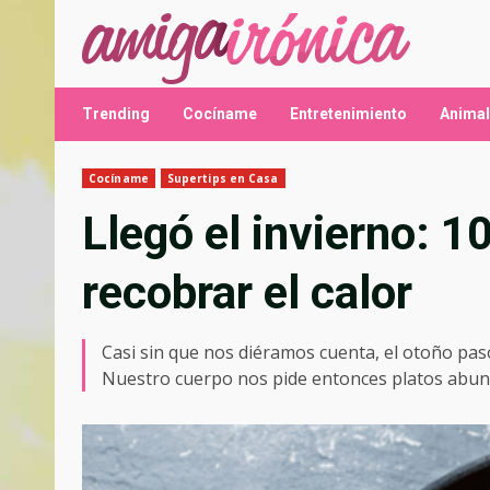
Saltar
al
contenido
Trending
Cocíname
Entretenimiento
Anima
Cocíname
Supertips en Casa
Llegó el invierno: 1
recobrar el calor
Casi sin que nos diéramos cuenta, el otoño pasó y
Nuestro cuerpo nos pide entonces platos abund