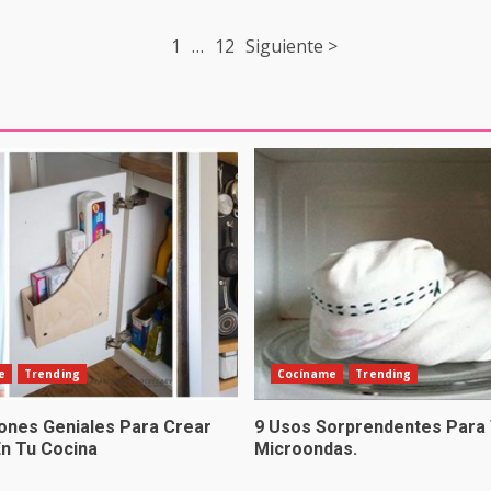
1
…
12
Siguiente >
e
Trending
Cocíname
Trending
iones Geniales Para Crear
9 Usos Sorprendentes Para
En Tu Cocina
Microondas.