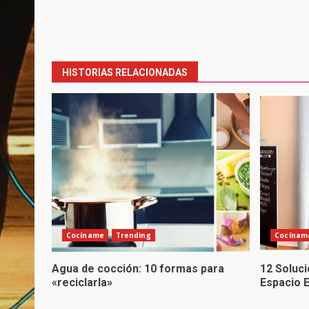
Post
navigation
HISTORIAS RELACIONADAS
Cocíname
Trending
Cocínam
Agua de cocción: 10 formas para
12 Soluc
«reciclarla»
Espacio 