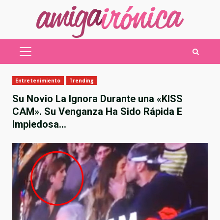
Saltar
al
contenido
MENÚ
PRINCIPAL
Entretenimiento
Trending
Su Novio La Ignora Durante una «KISS
CAM». Su Venganza Ha Sido Rápida E
Impiedosa…