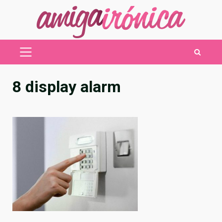
Saltar
al
contenido
MENÚ
PRINCIPAL
8 display alarm