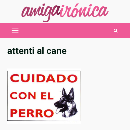
Saltar
al
contenido
MENÚ
PRINCIPAL
attenti al cane