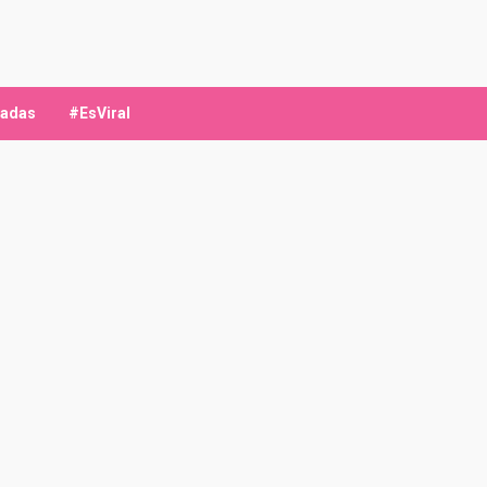
ladas
#EsViral