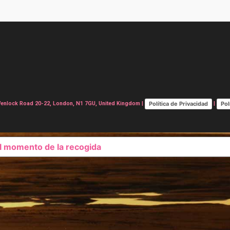
Política de Privacidad
Pol
lock Road 20-22, London, N1 7GU, United Kingdom |
|
el momento de la recogida
SUS OPCIONES DE PRIVAC