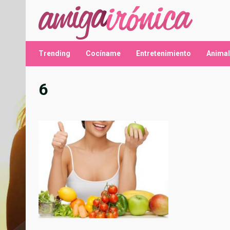
Saltar
al
contenido
Trending
Cocíname
Entretenimiento
Anima
6