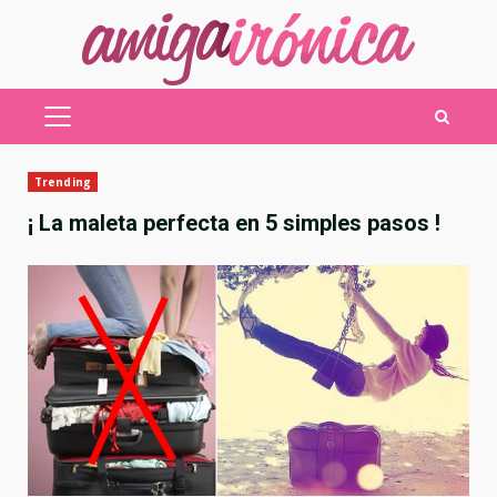
Saltar
al
contenido
MENÚ
PRINCIPAL
Trending
¡ La maleta perfecta en 5 simples pasos !