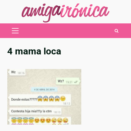
Saltar
al
contenido
MENÚ
PRINCIPAL
4 mama loca